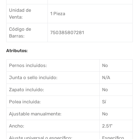
Unidad de
1 Pieza
Venta:
Código de
750385807281
Barras:
Atributos:
Pernos incluidos:
No
Junta o sello incluido:
N/A
Zapato incluido:
No
Polea incluida:
Sí
Ajustable manualmente:
No
Ancho:
2.51"
Ajuste universal o específico:
Específico