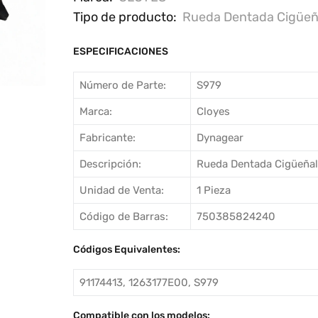
Tipo de producto:
Rueda Dentada Cigüeñ
ESPECIFICACIONES
Número de Parte:
S979
Marca:
Cloyes
Fabricante:
Dynagear
Descripción:
Rueda Dentada Cigüeñal
Unidad de Venta:
1 Pieza
Código de Barras:
750385824240
Códigos Equivalentes:
91174413, 1263177E00, S979
Compatible con los modelos: