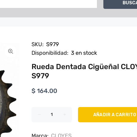
BUSC
SKU:
S979
Disponibilidad:
3
en stock
Rueda Dentada Cigüeñal CLO
S979
$ 164.00
AÑADIR A CARRITO
Marca:
CLOYES