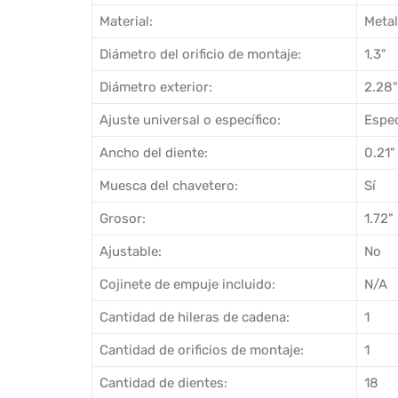
Material:
Metal
Diámetro del orificio de montaje:
1,3"
Diámetro exterior:
2.28"
Ajuste universal o específico:
Espec
Ancho del diente:
0.21"
Muesca del chavetero:
Sí
Grosor:
1.72"
Ajustable:
No
Cojinete de empuje incluido:
N/A
Cantidad de hileras de cadena:
1
Cantidad de orificios de montaje:
1
Cantidad de dientes:
18