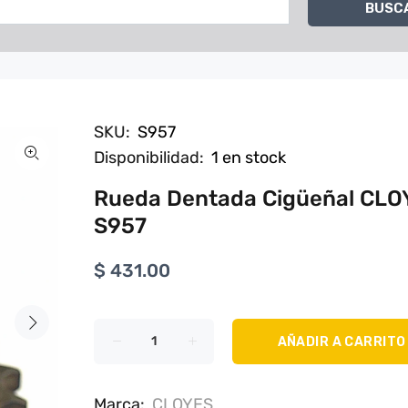
BUSC
SKU:
S957
Disponibilidad:
1
en stock
Rueda Dentada Cigüeñal CLO
S957
$ 431.00
AÑADIR A CARRITO
Marca:
CLOYES