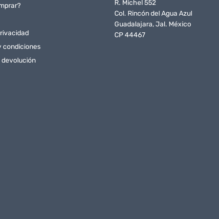
R. Michel 552
mprar?
Col. Rincón del Agua Azul
Guadalajara, Jal. México
rivacidad
CP 44467
y condiciones
e devolución