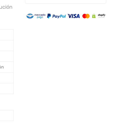
ución
ón