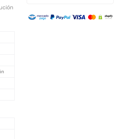
ución
ón